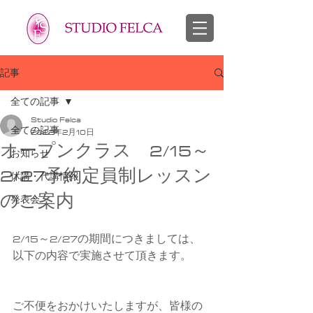
スタジオフェルカ 越谷市 せんげん台 バレエ教室 幼児 子供 大人
​バレエ 子供 大人
記事
全ての記事
Studio Felca
全ての記事
2022年2月10日
オープンクラス 2/15～
お知らせ
2/27予約定員制レッスン
休講・代講情報
のご案内
発表会
2/15～2/27の期間につきましては、
以下の内容で実施させて頂きます。
ご不便をおかけいたしますが、皆様の