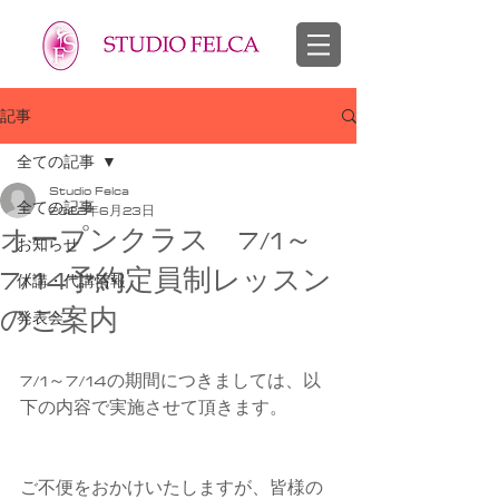
スタジオフェルカ 越谷市 せんげん台 バレエ教室 幼児 子供 大人
​バレエ 子供 大人
記事
全ての記事
Studio Felca
全ての記事
2022年6月23日
オープンクラス 7/1～
お知らせ
7/14予約定員制レッスン
休講・代講情報
のご案内
発表会
7/1～7/14の期間につきましては、以
下の内容で実施させて頂きます。
ご不便をおかけいたしますが、皆様の