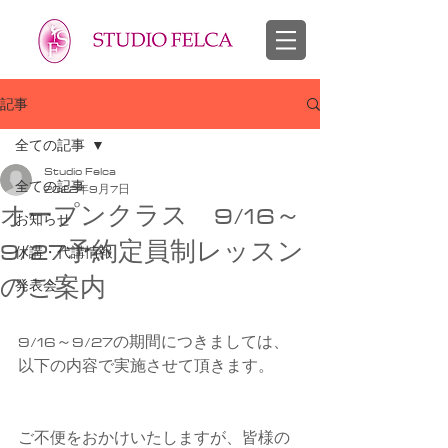
スタジオフェルカ 越谷市 せんげん台 バレエ教室 幼児 子供 大人
​バレエ 子供 大人
記事
全ての記事
Studio Felca
全ての記事
2022年9月7日
オープンクラス 9/16～
お知らせ
9/27予約定員制レッスン
休講・代講情報
のご案内
発表会
9/16～9/27の期間につきましては、
以下の内容で実施させて頂きます。
ご不便をおかけいたしますが、皆様の