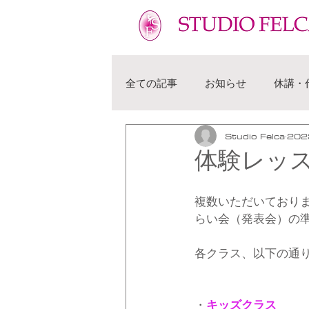
フェルカ 越谷市 せんげん台 バレエ教室 幼児 子供 大人
全ての記事
お知らせ
休講・
Studio Felca
20
体験レッ
複数いただいておりま
らい会（発表会）の
各クラス、以下の通
・
キッズクラス