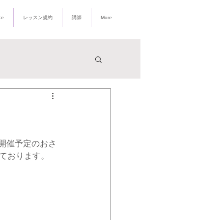
​バレエ 子供 大人
ce
レッスン規約
講師
More
開催予定のおさ
ております。