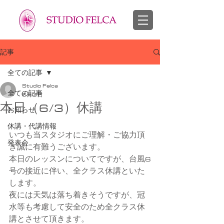
スタジオフェルカ 越谷市 せんげん台 バレエ教室 幼児 子供 大人
​バレエ 子供 大人
記事
全ての記事
Studio Felca
全ての記事
6月3日
本日（6/3）休講
お知らせ
休講・代講情報
いつも当スタジオにご理解・ご協力頂
発表会
き誠に有難うございます。
本日のレッスンについてですが、台風6
号の接近に伴い、全クラス休講といた
します。
夜には天気は落ち着きそうですが、冠
水等も考慮して安全のため全クラス休
講とさせて頂きます。