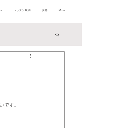
​バレエ 子供 大人
ce
レッスン規約
講師
More
いです。