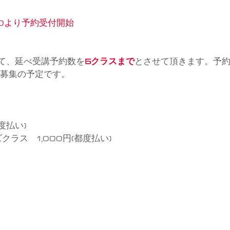
:00より予約受付開始
て、延べ受講予約数を
5クラスまで
とさせて頂きます。予
2次募集の予定です。
度払い)
ラス　1,000円(都度払い)