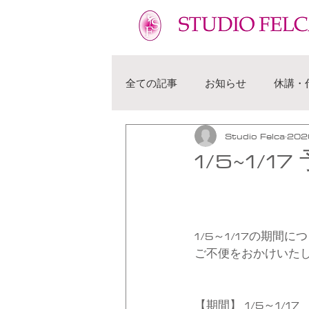
フェルカ 越谷市 せんげん台 バレエ教室 幼児 子供 大人
全ての記事
お知らせ
休講・
Studio Felca
20
1/5~1/
1/5～1/17の期
ご不便をおかけいた
【期間】 1/5～1/17