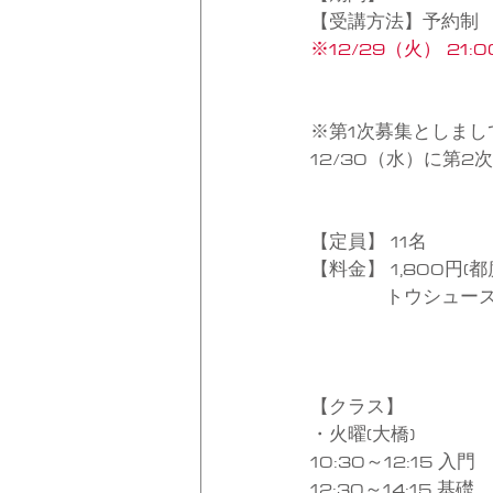
【受講方法】予約制
※12/29（火） 21
※第1次募集としまし
12/30（水）に第
【定員】 11名
【料金】 1,800円(都
　　　　トウシューズク
【クラス】
・火曜(大橋)
10:30～12:15 入門
12:30～14:15 基礎