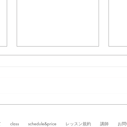
5/15～ ヴァリエーションク
3/
ラス
クラ
て
class
schedule&price
レッスン規約
講師
お問