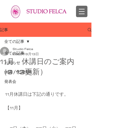
スタジオフェルカ 越谷市 せんげん台 バレエ教室 幼児 子供 大人
​バレエ 子供 大人
記事
全ての記事
Studio Felca
全ての記事
2022年9月13日
11月 休講日のご案内
お知らせ
（9/13更新）
休講・代講情報
発表会
11月休講日は下記の通りです。
【11月】