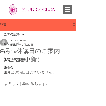
スタジオフェルカ 越谷市 せんげん台 バレエ教室 幼児 子供 大人
​バレエ 子供 大人
記事
全ての記事
Studio Felca
全ての記事
2021年12月28日
2月 休講日のご案内
お知らせ
（12/28更新）
休講・代講情報
発表会
2月は休講日はございません。
よろしくお願い致します。