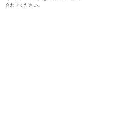
合わせください。
皆様のご参加、心よりお待ちしており
ます。
----------------------
Studio Felca/スタジオフェルカ
お知らせ
すべて表示
最新記事