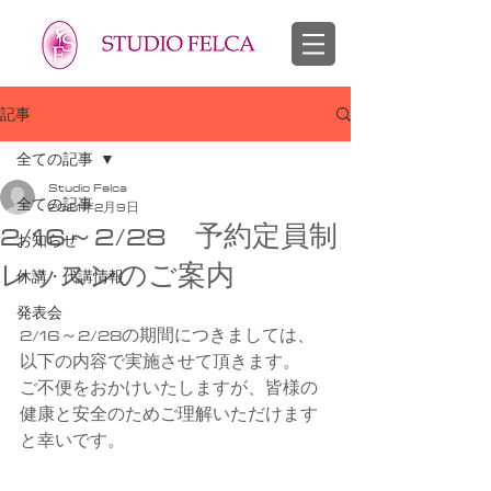
スタジオフェルカ 越谷市 せんげん台 バレエ教室 幼児 子供 大人
​バレエ 子供 大人
記事
全ての記事
Studio Felca
全ての記事
2021年2月9日
2/16～2/28 予約定員制
お知らせ
レッスンのご案内
休講・代講情報
発表会
2/16～2/28の期間につきましては、
以下の内容で実施させて頂きます。
ご不便をおかけいたしますが、皆様の
健康と安全のためご理解いただけます
と幸いです。