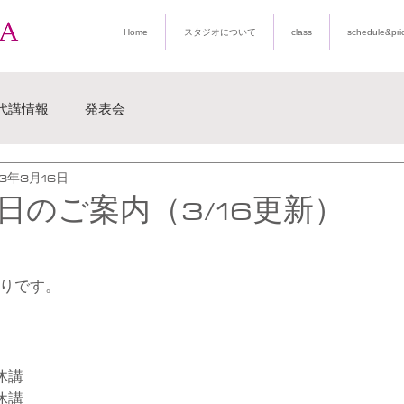
Home
スタジオについて
class
schedule&pri
代講情報
発表会
23年3月16日
日のご案内（3/16更新）
通りです。
休講
休講