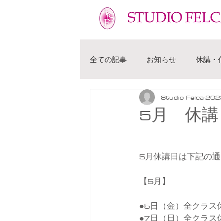
フェルカ 越谷市 せんげん台 バレエ教室 幼児 子供 大人
全ての記事
お知らせ
休講・
Studio Felca
20
5月 休講
5月休講日は下記の
【5月】
●5日（金）全クラス
●7日（日）全クラス