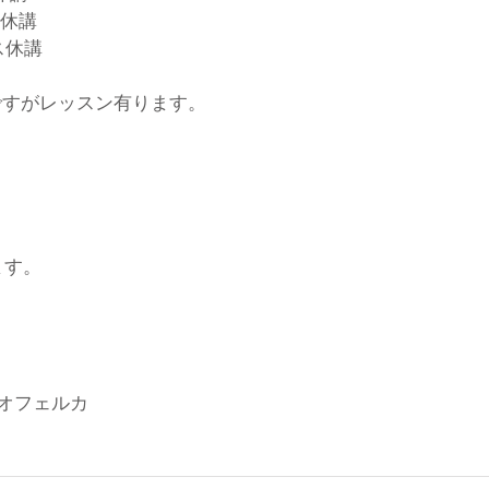
ス休講
ス休講
ですがレッスン有ります。
ます。
タジオフェルカ