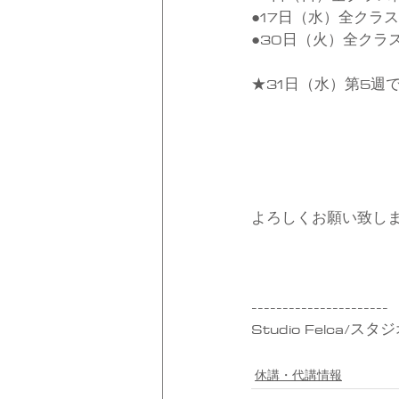
●17日（水）全クラ
●30日（火）全クラ
★31日（水）第5週
よろしくお願い致し
----------------------
Studio Felca/ス
休講・代講情報