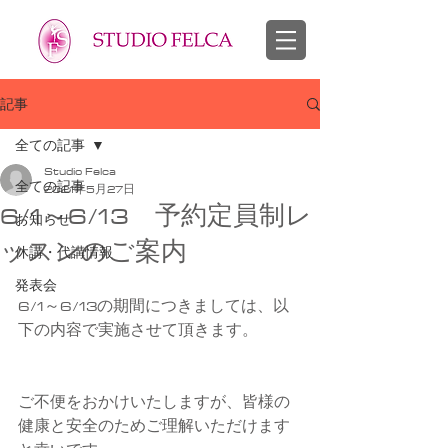
スタジオフェルカ 越谷市 せんげん台 バレエ教室 幼児 子供 大人
​バレエ 子供 大人
記事
全ての記事
Studio Felca
全ての記事
2021年5月27日
6/1～6/13 予約定員制レ
お知らせ
ッスンのご案内
休講・代講情報
発表会
6/1～6/13の期間につきましては、以
下の内容で実施させて頂きます。
ご不便をおかけいたしますが、皆様の
健康と安全のためご理解いただけます