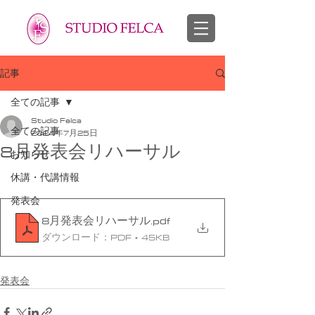
スタジオフェルカ 越谷市 せんげん台 バレエ教室 幼児 子供 大人
​バレエ 子供 大人
記事
全ての記事
Studio Felca
全ての記事
2024年7月25日
8月発表会リハーサル
お知らせ
休講・代講情報
発表会
8月発表会リハーサル
.pdf
ダウンロード：PDF • 45KB
発表会