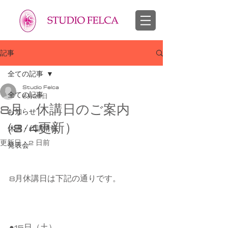
スタジオフェルカ 越谷市 せんげん台 バレエ教室 幼児 子供 大人
​バレエ 子供 大人
記事
全ての記事
Studio Felca
全ての記事
6月28日
8月 休講日のご案内
お知らせ
（8/4更新）
休講・代講情報
更新日：
2 日前
発表会
8月休講日は下記の通りです。
●15日（土）