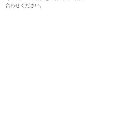
合わせください。
皆様のご参加、心よりお待ちしており
ます。
----------------------
Studio Felca/スタジオフェルカ
お知らせ
すべて表示
最新記事