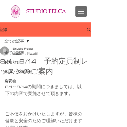
スタジオフェルカ 越谷市 せんげん台 バレエ教室 幼児 子供 大人
​バレエ 子供 大人
記事
全ての記事
Studio Felca
全ての記事
2021年7月22日
8/1～8/14 予約定員制レ
お知らせ
ッスンのご案内
休講・代講情報
発表会
8/1～8/14の期間につきましては、以
下の内容で実施させて頂きます。
ご不便をおかけいたしますが、皆様の
健康と安全のためご理解いただけます