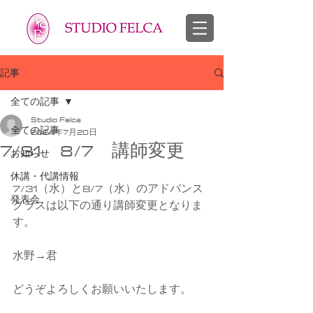
スタジオフェルカ 越谷市 せんげん台 バレエ教室 幼児 子供 大人
​バレエ 子供 大人
記事
全ての記事
Studio Felca
全ての記事
2024年7月20日
7/31 8/7 講師変更
お知らせ
休講・代講情報
7/31（水）と8/7（水）のアドバンス
発表会
クラスは以下の通り講師変更となりま
す。
水野→君
どうぞよろしくお願いいたします。