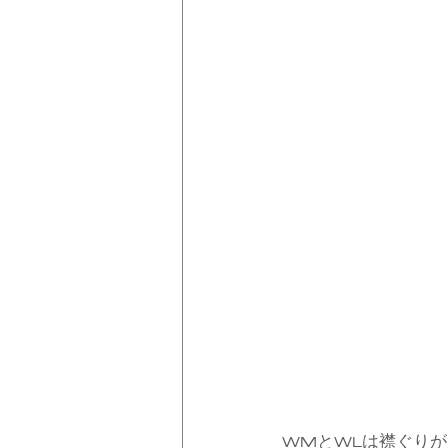
WMとWLは襟ぐり