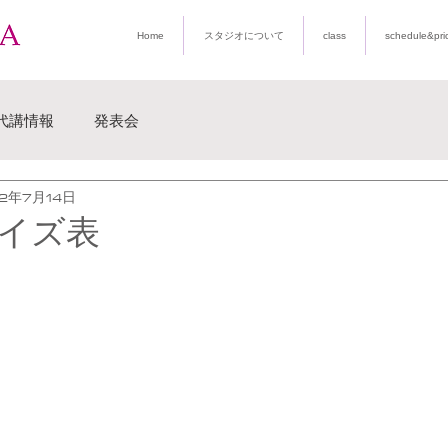
Home
スタジオについて
class
schedule&pri
代講情報
発表会
22年7月14日
サイズ表