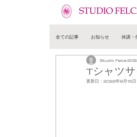
フェルカ 越谷市 せんげん台 バレエ教室 幼児 子供 大人
全ての記事
お知らせ
休講・
Studio Felca
20
Tシャツ
更新日：
2022年9月15日