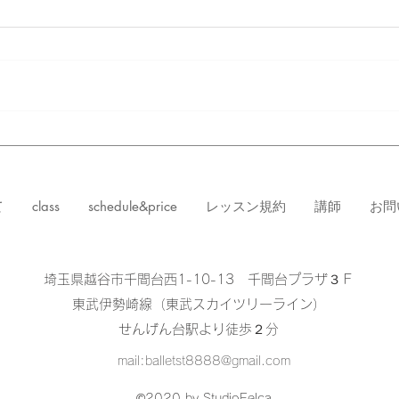
5/15～ ヴァリエーションク
3/
ラス
クラ
て
class
schedule&price
レッスン規約
講師
お問
埼玉県越谷市千間台西1-10-13 千間台プラザ３Ｆ
​東武伊勢崎線（東武スカイツリーライン）
せんげん台駅より徒歩２分
mail:
balletst8888@gmail.com
©2020 by StudioFelca